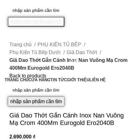
nhập sản phẩm cần tìm
0
₫
Trang chủ
PHỤ KIỆN TỦ BẾP
Phụ Kiện Tủ Bếp Dưới
Giá Dao Thớt
Giá Dao Thớt Gắn Cánh Inox Nan Vuông Mạ Crom
0
₫
400Mm Eurogold Ero2040B
DANH MỤC SẢN PHẨM
Back to products
TRANG CHỦ
CỬA HÀNG
TIN TỨC
GIỚI THIỆU
LIÊN HỆ
nhập sản phẩm cần tìm
Click to enlarge
Giá Dao Thớt Gắn Cánh Inox Nan Vuông
Mạ Crom 400Mm Eurogold Ero2040B
2.690.000
₫