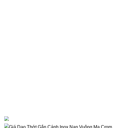
Liên kết hữu ích
lưu ý
Phương thức đặt và giao hàng
lưu ý
Chính sách bảo hành
lưu ý
Chính sách đổi trả
Vị trí
Bản quyền 2023 thuộc về Shop Nhà Bếp Kì Son