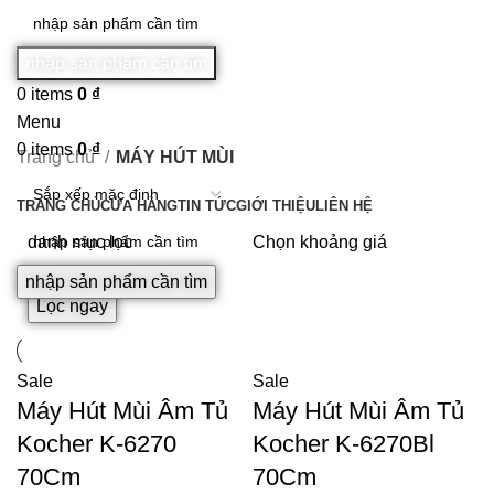
nhập sản phẩm cần tìm
0
items
0
₫
Menu
0
items
0
₫
Trang chủ
MÁY HÚT MÙI
DANH MỤC SẢN PHẨM
TRANG CHỦ
CỬA HÀNG
TIN TỨC
GIỚI THIỆU
LIÊN HỆ
danh mục lọc
Chọn khoảng giá
nhập sản phẩm cần tìm
Lọc ngay
Sale
Sale
Máy Hút Mùi Âm Tủ
Máy Hút Mùi Âm Tủ
Kocher K-6270
Kocher K-6270Bl
70Cm
70Cm