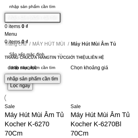
nhập sản phẩm cần tìm
0
items
0
₫
Menu
0
items
0
₫
Trang chủ
MÁY HÚT MÙI
Máy Hút Mùi Âm Tủ
DANH MỤC SẢN PHẨM
TRANG CHỦ
CỬA HÀNG
TIN TỨC
GIỚI THIỆU
LIÊN HỆ
danh mục lọc
Chọn khoảng giá
nhập sản phẩm cần tìm
Lọc ngay
Sale
Sale
Máy Hút Mùi Âm Tủ
Máy Hút Mùi Âm Tủ
Kocher K-6270
Kocher K-6270Bl
70Cm
70Cm