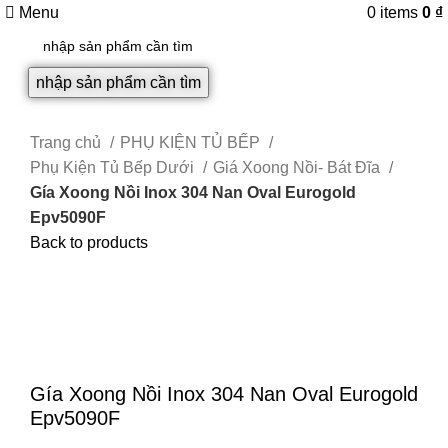
Menu
0
items
0
₫
nhập sản phẩm cần tìm
Trang chủ
PHỤ KIỆN TỦ BẾP
Phụ Kiện Tủ Bếp Dưới
Giá Xoong Nồi- Bát Đĩa
Gía Xoong Nồi Inox 304 Nan Oval Eurogold
Epv5090F
Back to products
Click to enlarge
Gía Xoong Nồi Inox 304 Nan Oval Eurogold
Epv5090F