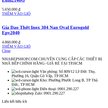
Eum2140G
5.650.000
₫
THÊM VÀO GIỎ
Gía Dao Thớt Inox 304 Nan Oval Eurogold
Epv2040
4.860.000
₫
THÊM VÀO GIỎ
Close
NHABEPSHOP.COM CHUYÊN CUNG CẤP CÁC THIẾT BỊ
NHÀ BẾP CHÍNH HÃNG- GIÁ RẺ TẠI TP.HCM
Văn phòng: Số 809/12 Lê Đức Thọ,
Phường 16, Quận Gò Vấp, TP HCM
Kho: Phường Phước Long B, TP Thủ
Đức, TP HCM
Điên thoại: 0901.290.227
Zalo: 0901.290.227
Liên kết hữu ích