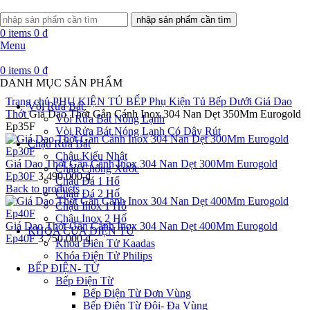
nhập sản phẩm cần tìm
0
items
0
₫
Menu
0
items
0
₫
DANH MỤC SẢN PHẨM
Trang chủ
PHỤ KIỆN TỦ BẾP
Phụ Kiện Tủ Bếp Dưới
Giá Dao
Vòi Rửa Bát
Thớt
Giá Dao Thớt Gắn Cánh Inox 304 Nan Dẹt 350Mm Eurogold
Vòi Rửa Bát Nóng Lạnh
Ep35F
Vòi Rửa Bát Nóng Lạnh Có Dây Rút
Chậu Rửa Bát
Chậu Kiểu Nhật
Giá Dao Thớt Gắn Cánh Inox 304 Nan Dẹt 300Mm Eurogold
Chậu Chống Xước
Ep30F
3.490.000
₫
Chậu Đá 1 Hố
Back to products
Chậu Đá 2 Hố
Chậu Inox 1 Hố
Chậu Inox 2 Hố
Giá Dao Thớt Gắn Cánh Inox 304 Nan Dẹt 400Mm Eurogold
KHÓA CỬA ĐIỆN TỬ
Ep40F
3.750.000
₫
Khóa Điên Tử Kaadas
Khóa Điện Tử Philips
BẾP ĐIỆN- TỪ
Bếp Điện Từ
Click to enlarge
Bếp Điện Từ Đơn Vùng
Bếp Điện Từ Đôi- Đa Vùng