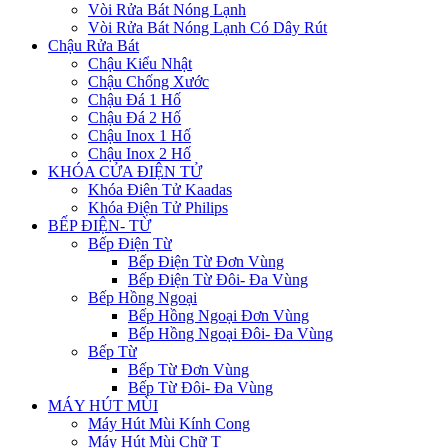
Vòi Rửa Bát Nóng Lạnh
Vòi Rửa Bát Nóng Lạnh Có Dây Rút
Chậu Rửa Bát
Chậu Kiểu Nhật
Chậu Chống Xước
Chậu Đá 1 Hố
Chậu Đá 2 Hố
Chậu Inox 1 Hố
Chậu Inox 2 Hố
KHÓA CỬA ĐIỆN TỬ
Khóa Điên Tử Kaadas
Khóa Điện Tử Philips
BẾP ĐIỆN- TỪ
Bếp Điện Từ
Bếp Điện Từ Đơn Vùng
Bếp Điện Từ Đôi- Đa Vùng
Bếp Hồng Ngoại
Bếp Hồng Ngoại Đơn Vùng
Bếp Hồng Ngoại Đôi- Đa Vùng
Bếp Từ
Bếp Từ Đơn Vùng
Bếp Từ Đôi- Đa Vùng
MÁY HÚT MÙI
Máy Hút Mùi Kính Cong
Máy Hút Mùi Chữ T