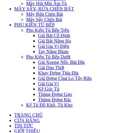
Máy Hút Mùi Âm Tủ
MÁY SẤY- RỬA CHÉN BÁT
Máy Rửa Chén Bát
Máy Sấy Chén Bát
PHỤ KIỆN TỦ BẾP
Phụ Kiện Tủ Bếp Trên
Giá Bát Cố Định
Giá Bát Nâng Hạ
Giá Gia Vị Điện
Tay Nâng Blum
Phụ Kiện Tủ Bếp Dưới
Giá Xoong Nồi- Bát Đĩa
Giá Dao Thớt
Khay Đựng Thìa Đĩa
Giá Đựng Chai Lọ Tẩy Rửa
Giá Gia Vị
Kệ Góc Tủ
Thùng Đựng Gạo
Thùng Đựng Rác
Kệ Tủ Đồ Khô- Tủ Kho
TRANG CHỦ
CỬA HÀNG
TIN TỨC
GIỚI THIỆU