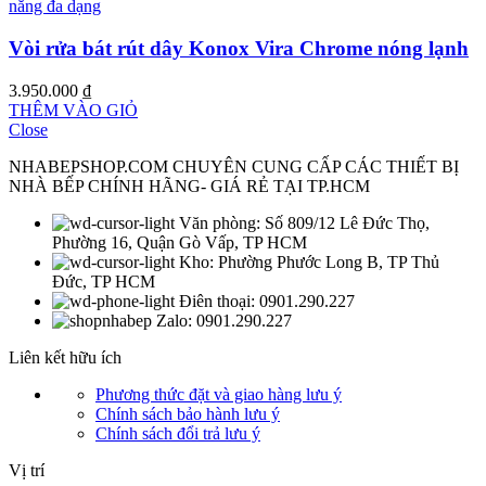
Vòi rửa bát rút dây Konox Vira Chrome nóng lạnh
3.950.000
₫
THÊM VÀO GIỎ
Close
NHABEPSHOP.COM CHUYÊN CUNG CẤP CÁC THIẾT BỊ
NHÀ BẾP CHÍNH HÃNG- GIÁ RẺ TẠI TP.HCM
Văn phòng: Số 809/12 Lê Đức Thọ,
Phường 16, Quận Gò Vấp, TP HCM
Kho: Phường Phước Long B, TP Thủ
Đức, TP HCM
Điên thoại: 0901.290.227
Zalo: 0901.290.227
Liên kết hữu ích
Phương thức đặt và giao hàng
lưu ý
Chính sách bảo hành
lưu ý
Chính sách đổi trả
lưu ý
Vị trí