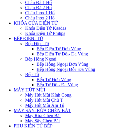
Chậu Đá 1 Hố
Chậu Đá 2 Hố
Chậu Inox 1 Hố
Chậu Inox 2 Hố
KHÓA CỬA ĐIỆN TỬ
Khóa Điên Tử Kaadas
Khóa Điện Tử Philips
BẾP ĐIỆN- TỪ
Bếp Điện Từ
Bếp Điện Từ Đơn Vùng
Bếp Điện Từ Đôi- Đa Vùng
Bếp Hồng Ngoại
Bếp Hồng Ngoại Đơn Vùng
Bếp Hồng Ngoại Đôi- Đa Vùng
Bếp Từ
Bếp Từ Đơn Vùng
Bếp Từ Đôi- Đa Vùng
MÁY HÚT MÙI
Máy Hút Mùi Kính Cong
Máy Hút Mùi Chữ T
Máy Hút Mùi Âm Tủ
MÁY SẤY- RỬA CHÉN BÁT
Máy Rửa Chén Bát
Máy Sấy Chén Bát
PHỤ KIỆN TỦ BẾP