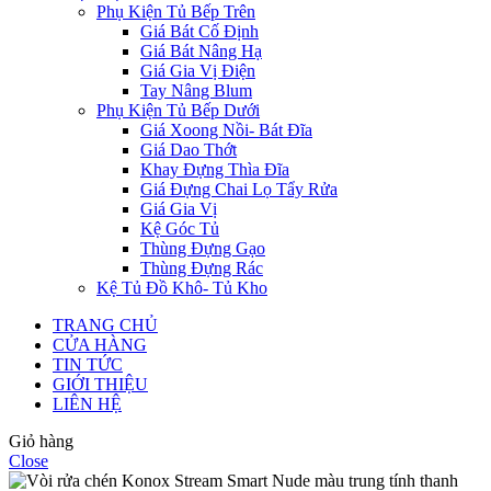
Phụ Kiện Tủ Bếp Trên
Giá Bát Cố Định
Giá Bát Nâng Hạ
Giá Gia Vị Điện
Tay Nâng Blum
Phụ Kiện Tủ Bếp Dưới
Giá Xoong Nồi- Bát Đĩa
Giá Dao Thớt
Khay Đựng Thìa Đĩa
Giá Đựng Chai Lọ Tẩy Rửa
Giá Gia Vị
Kệ Góc Tủ
Thùng Đựng Gạo
Thùng Đựng Rác
Kệ Tủ Đồ Khô- Tủ Kho
TRANG CHỦ
CỬA HÀNG
TIN TỨC
GIỚI THIỆU
LIÊN HỆ
Giỏ hàng
Close