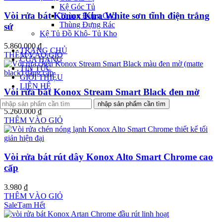
Kệ Góc Tủ
Vòi rửa bát Konox Kira White sơn tĩnh điện trắng
Thùng Đựng Gạo
Thùng Đựng Rác
sứ
Kệ Tủ Đồ Khô- Tủ Kho
5.860.000
₫
TRANG CHỦ
THÊM VÀO GIỎ
CỬA HÀNG
TIN TỨC
GIỚI THIỆU
LIÊN HỆ
Vòi rửa bát Konox Stream Smart Black đen mờ
nhập sản phẩm cần tìm
5.260.000
₫
THÊM VÀO GIỎ
Vòi rửa bát rút dây Konox Alto Smart Chrome cao
cấp
3.980
₫
THÊM VÀO GIỎ
Sale
Tạm Hết