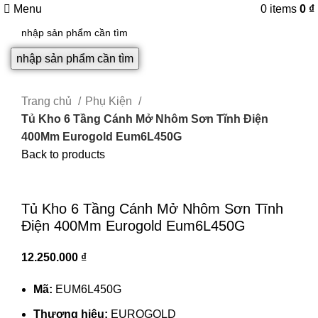
Menu
0
items
0
₫
nhập sản phẩm cần tìm
Trang chủ
Phụ Kiện
Tủ Kho 6 Tầng Cánh Mở Nhôm Sơn Tĩnh Điện
400Mm Eurogold Eum6L450G
Back to products
Click to enlarge
Tủ Kho 6 Tầng Cánh Mở Nhôm Sơn Tĩnh
Điện 400Mm Eurogold Eum6L450G
12.250.000
₫
Mã:
EUM6L450G
Thương hiệu:
EUROGOLD