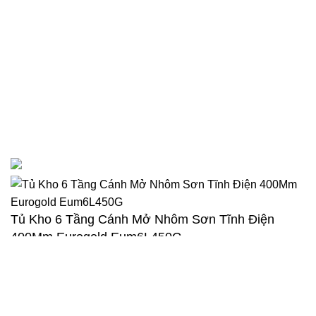
Bản quyền 2023 thuộc về Shop Nhà Bếp Kì Son
Tủ Kho 6 Tầng Cánh Mở Nhôm Sơn Tĩnh Điện
400Mm Eurogold Eum6L450G
12.250.000
₫