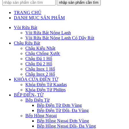
nhập sản phẩm cần tìm
TRANG CHỦ
DANH MỤC SẢN PHẨM
Vòi Rửa Bát
Vòi Rửa Bát Nóng Lạnh
Vòi Rửa Bát Nóng Lạnh Có Dây Rút
Chậu Rửa Bát
Chậu Kiểu Nhật
Chậu Chống Xước
Chậu Đá 1 Hố
Chậu Đá 2 Hố
Chậu Inox 1 Hố
Chậu Inox 2 Hố
KHÓA CỬA ĐIỆN TỬ
Khóa Điên Tử Kaadas
Khóa Điện Tử Philips
BẾP ĐIỆN- TỪ
Bếp Điện Từ
Bếp Điện Từ Đơn Vùng
Bếp Điện Từ Đôi- Đa Vùng
Bếp Hồng Ngoại
Bếp Hồng Ngoại Đơn Vùng
Bếp Hồng Ngoại Đôi- Đa Vùng