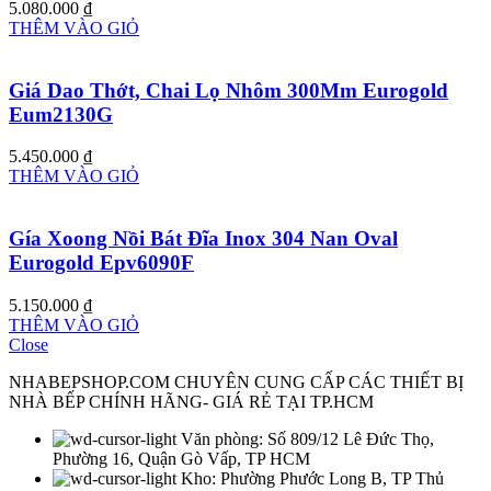
5.080.000
₫
THÊM VÀO GIỎ
Giá Dao Thớt, Chai Lọ Nhôm 300Mm Eurogold
Eum2130G
5.450.000
₫
THÊM VÀO GIỎ
Gía Xoong Nồi Bát Đĩa Inox 304 Nan Oval
Eurogold Epv6090F
5.150.000
₫
THÊM VÀO GIỎ
Close
NHABEPSHOP.COM CHUYÊN CUNG CẤP CÁC THIẾT BỊ
NHÀ BẾP CHÍNH HÃNG- GIÁ RẺ TẠI TP.HCM
Văn phòng: Số 809/12 Lê Đức Thọ,
Phường 16, Quận Gò Vấp, TP HCM
Kho: Phường Phước Long B, TP Thủ