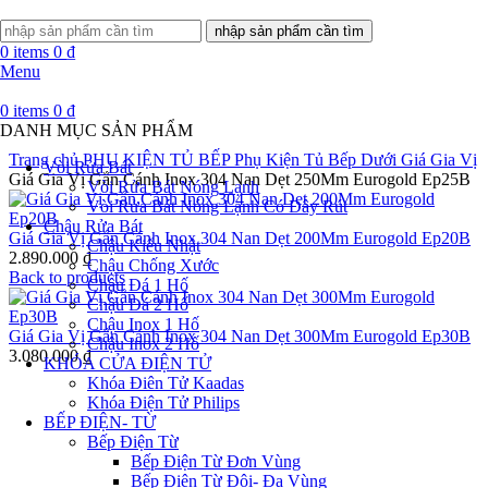
nhập sản phẩm cần tìm
0
items
0
₫
Menu
0
items
0
₫
DANH MỤC SẢN PHẨM
Trang chủ
PHỤ KIỆN TỦ BẾP
Phụ Kiện Tủ Bếp Dưới
Giá Gia Vị
Vòi Rửa Bát
Giá Gia Vị Gắn Cánh Inox 304 Nan Dẹt 250Mm Eurogold Ep25B
Vòi Rửa Bát Nóng Lạnh
Vòi Rửa Bát Nóng Lạnh Có Dây Rút
Chậu Rửa Bát
Giá Gia Vị Gắn Cánh Inox 304 Nan Dẹt 200Mm Eurogold Ep20B
Chậu Kiểu Nhật
2.890.000
₫
Chậu Chống Xước
Back to products
Chậu Đá 1 Hố
Chậu Đá 2 Hố
Chậu Inox 1 Hố
Giá Gia Vị Gắn Cánh Inox 304 Nan Dẹt 300Mm Eurogold Ep30B
Chậu Inox 2 Hố
3.080.000
₫
KHÓA CỬA ĐIỆN TỬ
Khóa Điên Tử Kaadas
Khóa Điện Tử Philips
BẾP ĐIỆN- TỪ
Bếp Điện Từ
Bếp Điện Từ Đơn Vùng
Bếp Điện Từ Đôi- Đa Vùng