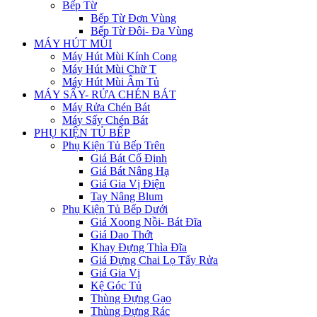
Bếp Từ
Bếp Từ Đơn Vùng
Bếp Từ Đôi- Đa Vùng
MÁY HÚT MÙI
Máy Hút Mùi Kính Cong
Máy Hút Mùi Chữ T
Máy Hút Mùi Âm Tủ
MÁY SẤY- RỬA CHÉN BÁT
Máy Rửa Chén Bát
Máy Sấy Chén Bát
PHỤ KIỆN TỦ BẾP
Phụ Kiện Tủ Bếp Trên
Giá Bát Cố Định
Giá Bát Nâng Hạ
Giá Gia Vị Điện
Tay Nâng Blum
Phụ Kiện Tủ Bếp Dưới
Giá Xoong Nồi- Bát Đĩa
Giá Dao Thớt
Khay Đựng Thìa Đĩa
Giá Đựng Chai Lọ Tẩy Rửa
Giá Gia Vị
Kệ Góc Tủ
Thùng Đựng Gạo
Thùng Đựng Rác