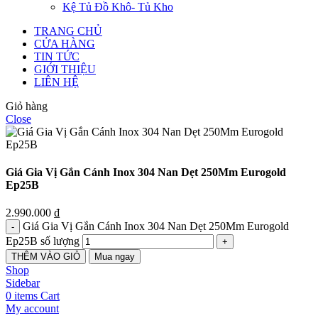
Kệ Tủ Đồ Khô- Tủ Kho
TRANG CHỦ
CỬA HÀNG
TIN TỨC
GIỚI THIỆU
LIÊN HỆ
Giỏ hàng
Close
Giá Gia Vị Gắn Cánh Inox 304 Nan Dẹt 250Mm Eurogold
Ep25B
2.990.000
₫
Giá Gia Vị Gắn Cánh Inox 304 Nan Dẹt 250Mm Eurogold
Ep25B số lượng
THÊM VÀO GIỎ
Mua ngay
Shop
Sidebar
0
items
Cart
My account