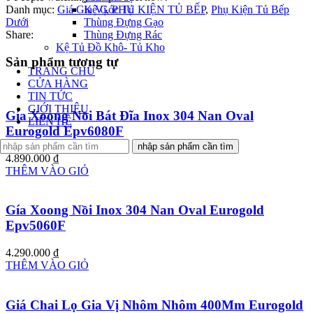
Danh mục:
Giá Gia Vị
,
PHỤ KIỆN TỦ BẾP
,
Phụ Kiện Tủ Bếp
Kệ Góc Tủ
Dưới
Thùng Đựng Gạo
Share:
Thùng Đựng Rác
Kệ Tủ Đồ Khô- Tủ Kho
Sản phẩm tương tự
TRANG CHỦ
CỬA HÀNG
TIN TỨC
GIỚI THIỆU
Gía Xoong Nồi Bát Đĩa Inox 304 Nan Oval
LIÊN HỆ
Eurogold Epv6080F
nhập sản phẩm cần tìm
4.890.000
₫
THÊM VÀO GIỎ
Gía Xoong Nồi Inox 304 Nan Oval Eurogold
Epv5060F
4.290.000
₫
THÊM VÀO GIỎ
Giá Chai Lọ Gia Vị Nhôm Nhôm 400Mm Eurogold