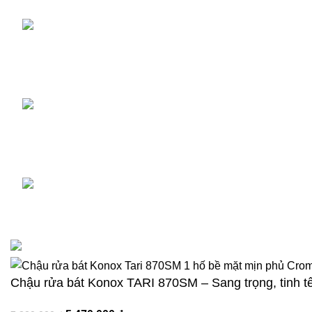
Gò Vấp, TP HCM
Kho: Phường Phước Long B, TP Thủ Đức, TP HCM
Điên thoại: 0901.290.227
Zalo: 0901.290.227
Bản quyền 2023 thuộc về Shop Nhà Bếp Kì Son
Chậu rửa bát Konox TARI 870SM – Sang trọng, tinh t