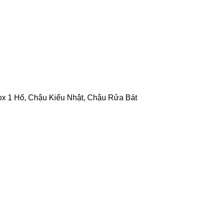
ox 1 Hố
,
Chậu Kiểu Nhật
,
Chậu Rửa Bát
t hữu ích
Vị trí
lưu ý
thức đặt và giao hàng
lưu ý
ách bảo hành
lưu ý
ch đổi trả