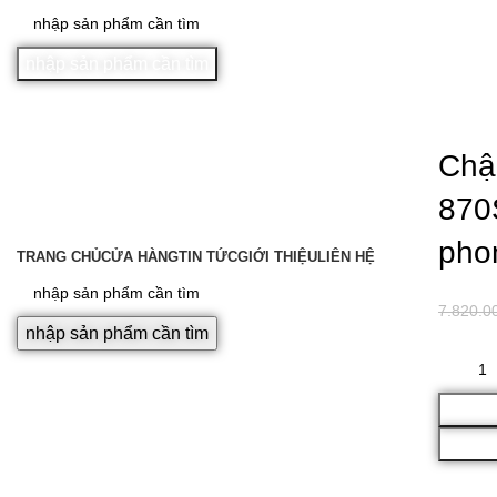
nhập sản phẩm cần tìm
Sale
Chậ
870S
DANH MỤC SẢN PHẨM
pho
TRANG CHỦ
CỬA HÀNG
TIN TỨC
GIỚI THIỆU
LIÊN HỆ
7.820.0
nhập sản phẩm cần tìm
Click to enlarge