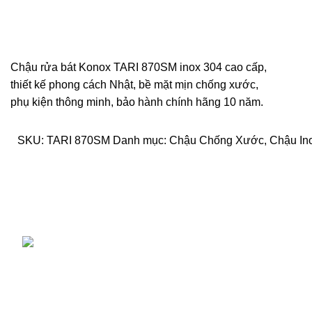
Chậu rửa bát Konox TARI 870SM inox 304 cao cấp,
thiết kế phong cách Nhật, bề mặt mịn chống xước,
phụ kiện thông minh, bảo hành chính hãng 10 năm.
SKU:
TARI 870SM
Danh mục:
Chậu Chống Xước
,
Chậu In
NHABEPSHOP.COM CHUYÊN CUNG CẤP CÁC
Liên kế
THIẾT BỊ NHÀ BẾP CHÍNH HÃNG- GIÁ RẺ TẠI
Phương 
TP.HCM
Chính s
Chính sá
Văn phòng: Số 809/12 Lê Đức Thọ, Phường 16, Quận