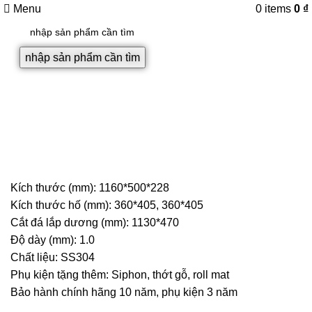
Menu
0
items
0
₫
nhập sản phẩm cần tìm
Sale
Tạm Hết
Click to enlarge
Kích thước (mm): 1160*500*228
Kích thước hố (mm): 360*405, 360*405
Cắt đá lắp dương (mm): 1130*470
Độ dày (mm): 1.0
Chất liệu: SS304
Phụ kiện tặng thêm: Siphon, thớt gỗ, roll mat
Bảo hành chính hãng 10 năm, phụ kiện 3 năm