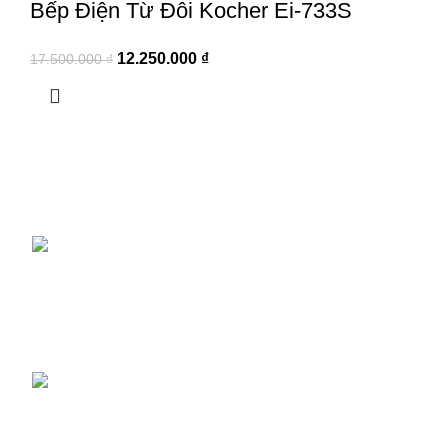
Bếp Điện Từ Đôi Kocher Ei-733S
12.250.000
₫
17.500.000
₫
NHABEPSHOP.COM CHUYÊN CUNG CẤP CÁC
Liên kế
THIẾT BỊ NHÀ BẾP CHÍNH HÃNG- GIÁ RẺ TẠI
Phương 
TP.HCM
Chính s
Chính sá
Văn phòng: Số 809/12 Lê Đức Thọ, Phường 16, Quận
Gò Vấp, TP HCM