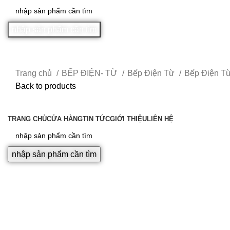
nhập sản phẩm cần tìm
Trang chủ
BẾP ĐIỆN- TỪ
Bếp Điện Từ
Bếp Điện T
Back to products
Sale
DANH MỤC SẢN PHẨM
TRANG CHỦ
CỬA HÀNG
TIN TỨC
GIỚI THIỆU
LIÊN HỆ
Click to enlarge
nhập sản phẩm cần tìm