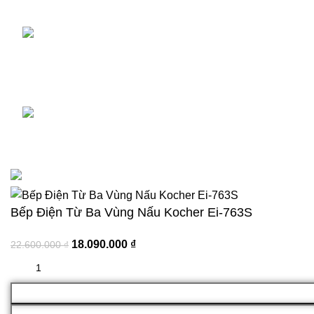
Kho: Phường Phước Long B, TP Thủ Đức, TP HCM
Điên thoại: 0901.290.227
Zalo: 0901.290.227
Bản quyền 2023 thuộc về Shop Nhà Bếp Kì Son
Bếp Điện Từ Ba Vùng Nấu Kocher Ei-763S
18.090.000
₫
22.600.000
₫