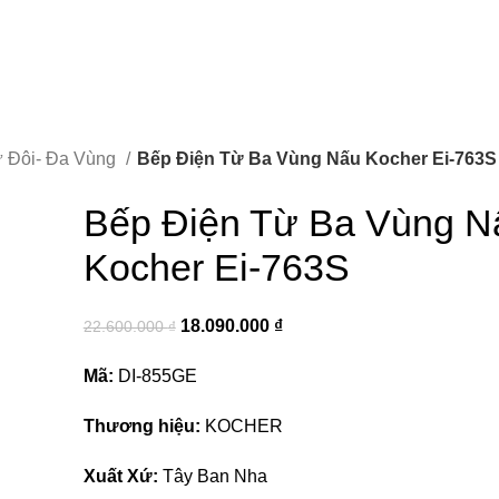
0
₫
ừ Đôi- Đa Vùng
Bếp Điện Từ Ba Vùng Nấu Kocher Ei-763S
0
₫
Bếp Điện Từ Ba Vùng N
Kocher Ei-763S
18.090.000
₫
22.600.000
₫
Mã:
DI-855GE
Thương hiệu:
KOCHER
Xuất Xứ:
Tây Ban Nha