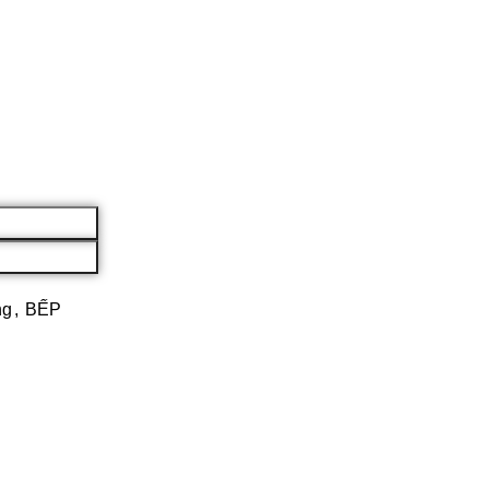
ng
,
BẾP